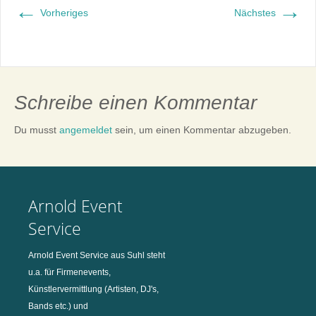
←
→
Vorheriges
Nächstes
Schreibe einen Kommentar
Du musst
angemeldet
sein, um einen Kommentar abzugeben.
Arnold Event
Service
Arnold Event Service aus Suhl steht
u.a. für Firmenevents,
Künstlervermittlung (Artisten, DJ's,
Bands etc.) und