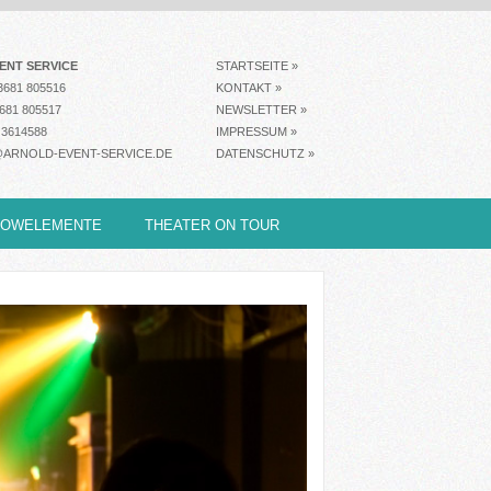
ENT SERVICE
STARTSEITE »
681 805516
KONTAKT »
681 805517
NEWSLETTER »
 3614588
IMPRESSUM »
ARNOLD-EVENT-SERVICE.DE
DATENSCHUTZ »
HOWELEMENTE
THEATER ON TOUR