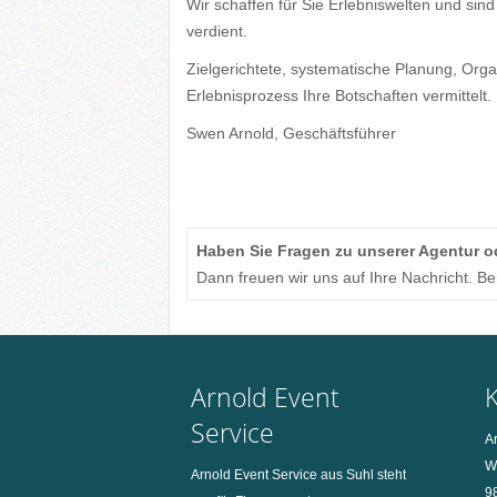
Wir schaffen für Sie Erlebniswelten und si
verdient.
Zielgerichtete, systematische Planung, Organ
Erlebnisprozess Ihre Botschaften vermittelt.
Swen Arnold, Geschäftsführer
Haben Sie Fragen zu unserer Agentur o
Dann freuen wir uns auf Ihre Nachricht. B
Arnold Event
Service
A
W
Arnold Event Service aus Suhl steht
9