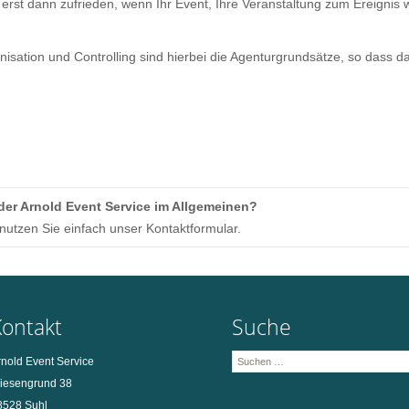
nd erst dann zufrieden, wenn Ihr Event, Ihre Veranstaltung zum Ereign
isation und Controlling sind hierbei die Agenturgrundsätze, so dass da
der Arnold Event Service im Allgemeinen?
enutzen Sie einfach unser Kontaktformular.
Kontakt
Suche
Suchen
rnold Event Service
nach:
iesengrund 38
8528 Suhl