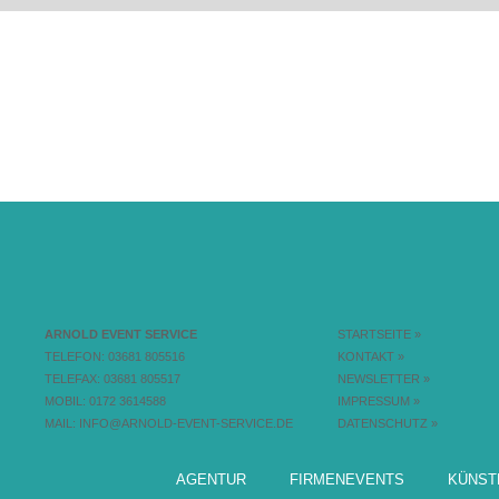
ARNOLD EVENT SERVICE
STARTSEITE »
TELEFON: 03681 805516
KONTAKT »
TELEFAX: 03681 805517
NEWSLETTER »
MOBIL: 0172 3614588
IMPRESSUM »
MAIL:
INFO@ARNOLD-EVENT-SERVICE.DE
DATENSCHUTZ »
AGENTUR
FIRMENEVENTS
KÜNST