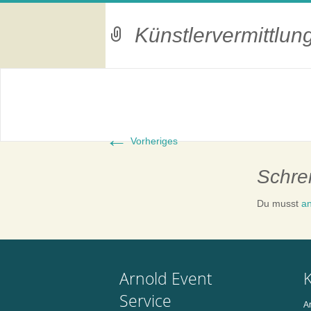
Referenzen
Künstlervermittlun
←
Vorheriges
Schre
Du musst
a
Arnold Event
Service
A