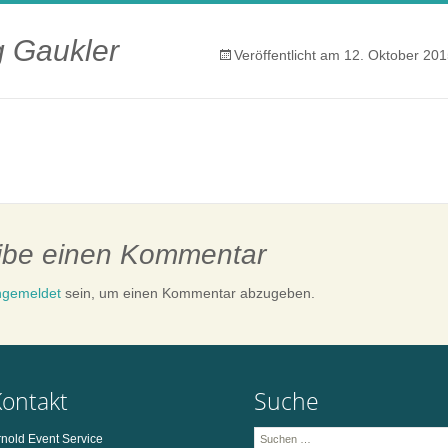
springen
g Gaukler
Veröffentlicht am
12. Oktober 20
ibe einen Kommentar
ngemeldet
sein, um einen Kommentar abzugeben.
Kontakt
Suche
Suchen
rnold Event Service