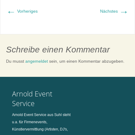
←
→
Vorheriges
Nächstes
Schreibe einen Kommentar
Du musst
angemeldet
sein, um einen Kommentar abzugeben.
Arnold Event
Service
Arnold Event Service aus Suhl steht
u.a. für Firmenevents,
Künstlervermittlung (Artisten, DJ's,