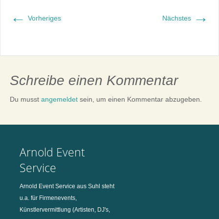
←
→
Vorheriges
Nächstes
Schreibe einen Kommentar
Du musst
angemeldet
sein, um einen Kommentar abzugeben.
Arnold Event
Service
Arnold Event Service aus Suhl steht
u.a. für Firmenevents,
Künstlervermittlung (Artisten, DJ's,