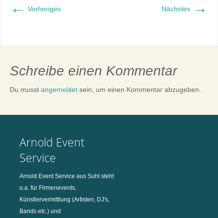
←
→
Vorheriges
Nächstes
Schreibe einen Kommentar
Du musst
angemeldet
sein, um einen Kommentar abzugeben.
Arnold Event
Service
Arnold Event Service aus Suhl steht
u.a. für Firmenevents,
Künstlervermittlung (Artisten, DJ's,
Bands etc.) und